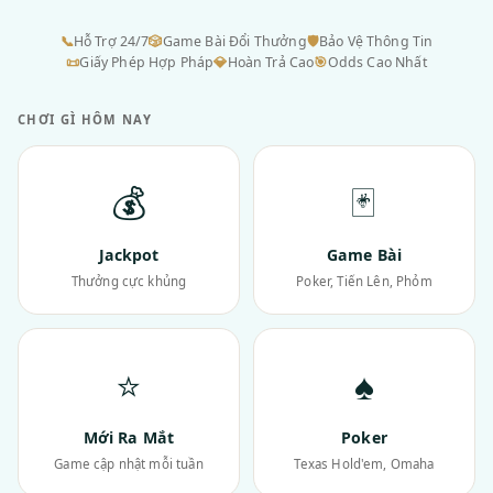
📞
Hỗ Trợ 24/7
🎲
Game Bài Đổi Thưởng
🛡
Bảo Vệ Thông Tin
📜
Giấy Phép Hợp Pháp
💎
Hoàn Trả Cao
🎯
Odds Cao Nhất
CHƠI GÌ HÔM NAY
💰
🃏
Jackpot
Game Bài
Thưởng cực khủng
Poker, Tiến Lên, Phỏm
⭐
♠
Mới Ra Mắt
Poker
Game cập nhật mỗi tuần
Texas Hold'em, Omaha