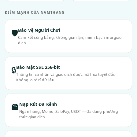
ĐIỂM MẠNH CỦA NAMTHANG
Bảo Vệ Người Chơi
🛡
Cam kết công bằng, không gian lận, minh bạch mọi giao
dịch.
Bảo Mật SSL 256-bit
🔒
Thông tin cá nhân và giao dịch được mã hóa tuyệt đối.
Không lo rò rỉ dữ liệu.
Nạp Rút Đa Kênh
🏦
Ngân hàng, Momo, ZaloPay, USDT — đa dạng phương
thức giao dịch.