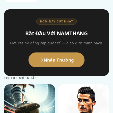
HÔM NAY DUY NHẤT
Bắt Đầu Với NAMTHANG
Live casino đẳng cấp quốc tế — giao dịch minh bạch.
Nhận Thưởng
TIN TỨC MỚI NHẤT