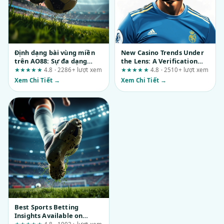
Định dạng bài vùng miền
New Casino Trends Under
trên AO88: Sự đa dạng
the Lens: A Verification
thực sự hay chỉ là cách xào
Checklist Inspired by
★★★★★
4.8 · 2286+ lượt xem
★★★★★
4.8 · 2510+ lượt xem
bài cũ?
nohut1.com
Xem Chi Tiết →
Xem Chi Tiết →
Best Sports Betting
Insights Available on