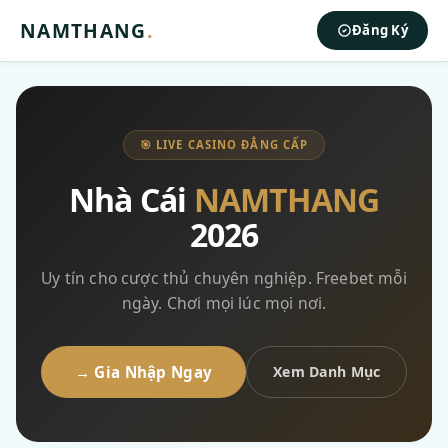
NAMTHANG
.
Đăng Ký
🎯 LIVE CASINO ĐẲNG CẤP
Nhà Cái
NAMTHANG
2026
Uy tín cho cược thủ chuyên nghiệp. Freebet mỗi
ngày. Chơi mọi lúc mọi nơi.
→ Gia Nhập Ngay
Xem Danh Mục