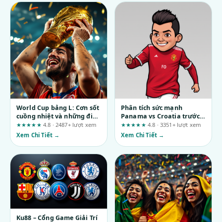
World Cup bảng L: Cơn sốt
Phân tích sức mạnh
cuồng nhiệt và những điều
Panama vs Croatia trước
chưa kể cho fan bóng đá
giờ bóng lăn: Ai sẽ chiếm
★★★★★
4.8 · 2487+ lượt xem
★★★★★
4.8 · 3351+ lượt xem
ưu thế?
Xem Chi Tiết →
Xem Chi Tiết →
Ku88 – Cổng Game Giải Trí