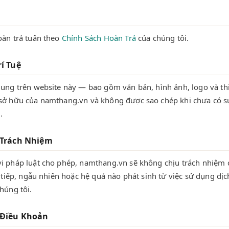
oàn trả tuân theo
Chính Sách Hoàn Trả
của chúng tôi.
rí Tuệ
dung trên website này — bao gồm văn bản, hình ảnh, logo và th
sở hữu của namthang.vn và không được sao chép khi chưa có s
.
 Trách Nhiệm
i pháp luật cho phép, namthang.vn sẽ không chịu trách nhiệm 
n tiếp, ngẫu nhiên hoặc hệ quả nào phát sinh từ việc sử dụng dị
húng tôi.
 Điều Khoản