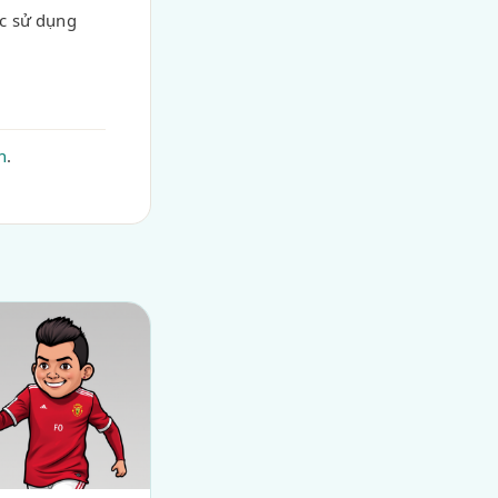
ục sử dụng
n
.