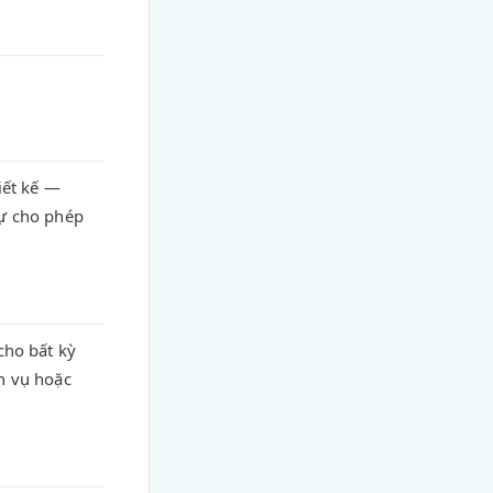
iết kế —
ự cho phép
cho bất kỳ
ch vụ hoặc