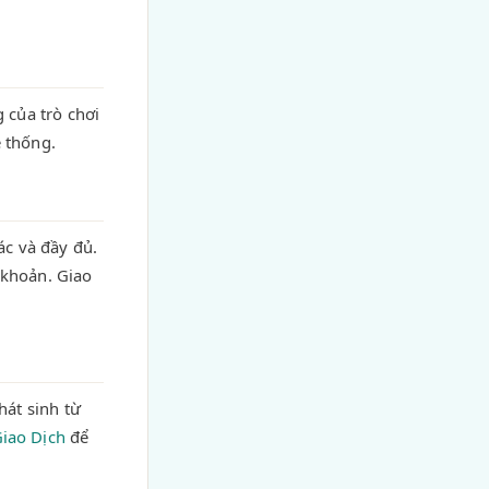
 của trò chơi
 thống.
ác và đầy đủ.
 khoản. Giao
hát sinh từ
iao Dịch
để